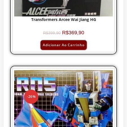
Transformers Arcee Wai Jiang HG
R$
369,90
R$
399,90
Adicionar Ao Carrinho
-26%