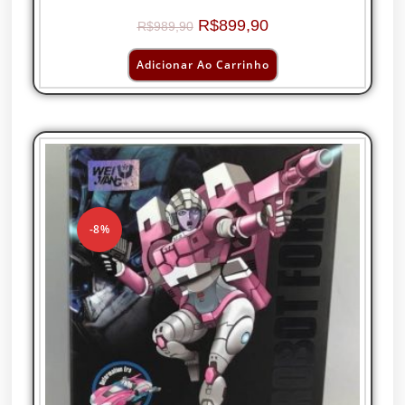
R$
899,90
R$
989,90
Adicionar Ao Carrinho
-8%