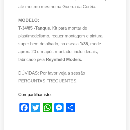
até mesmo mesmo na Guerra da Coréia.
MODELO:
T-34/85 -Tanque
. Kit para montar de
plastimodelismo, requer montagem e pintura,
super bem detalhado, na escala
1/35
, mede
aprox. 20 cm após montado, inclui decais,
fabricado pela
Reynfield Models
.
DÚVIDAS: Por favor veja a sessão
PERGUNTAS FREQUENTES.
Compartilhar isto:
F
T
W
M
S
a
wi
h
e
h
c
tt
at
ss
ar