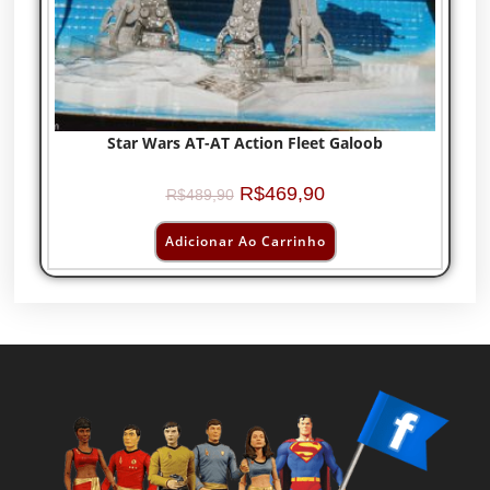
Star Wars AT-AT Action Fleet Galoob
R$
469,90
R$
489,90
Adicionar Ao Carrinho