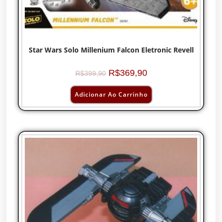
Star Wars Solo Millenium Falcon Eletronic Revell
R$
369,90
R$
399,90
Adicionar Ao Carrinho