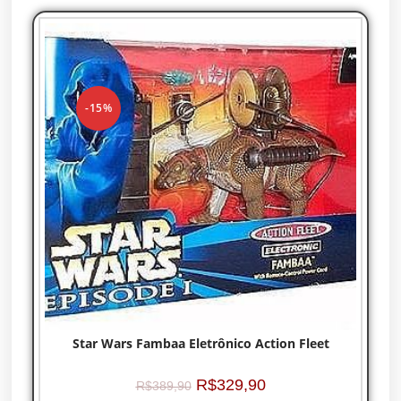
-15%
Star Wars Fambaa Eletrônico Action Fleet
R$
329,90
R$
389,90