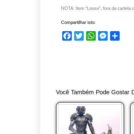
NOTA: Item “Loose”, fora da cartela 
Compartilhar isto:
F
T
W
M
S
a
wi
h
e
h
c
tt
at
ss
ar
e
er
s
e
e
b
A
n
o
p
g
o
p
er
Você Também Pode Gostar
k