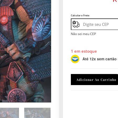
Calcular o Frete
Não sei meu CEP
1 em estoque
Até 12x sem cartão
Adicionar Ao Carrinho