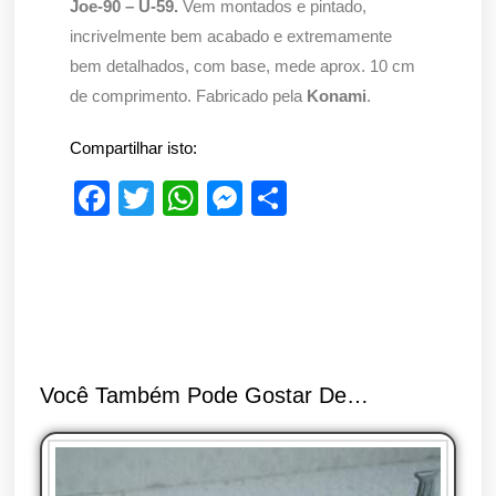
Joe-90 – U-59.
Vem montados e pintado,
incrivelmente bem acabado e extremamente
bem detalhados, com base, mede aprox. 10 cm
de comprimento. Fabricado pela
Konami
.
Compartilhar isto:
F
T
W
M
S
a
wi
h
e
h
c
tt
at
ss
ar
e
er
s
e
e
b
A
n
o
p
g
Você Também Pode Gostar De…
o
p
er
k