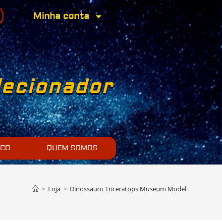
Minha conta
lecionador
SCO
QUEM SOMOS
>
Loja
>
Dinossauro Triceratops Museum Model