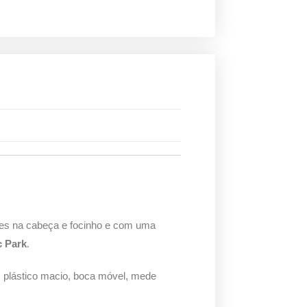
fres na cabeça e focinho e com uma
c Park
.
m plástico macio, boca móvel, mede