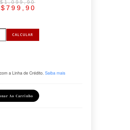
$
1.099,90
R$
799,90
CALCULAR
com a Linha de Crédito.
Saiba mais
onar Ao Carrinho