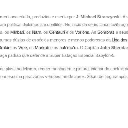
mericana criada, produzida e escrita por
J. Michael Straczynski
. A
ara política, diplomacia e conflitos. No início da série, cinco civili
s, os
Minbari
, os
Narn
, os
Centauri
e os
Vorlons
. As
Sombras
e seus
Algumas dúzias de espécies menores e menos poderosas da
Liga do
Brakiri
, os
Vree
, os
Markab
e os
pak’ma’ra
. O Capitão
John Sherida
 caça padrão que defende a Super Estação Espacial Babylon-5.
 de plastimodelismo, requer montagem e pintura, interior do cockpit 
s com escolha para várias versões, mede aprox. 30cm de largura apó