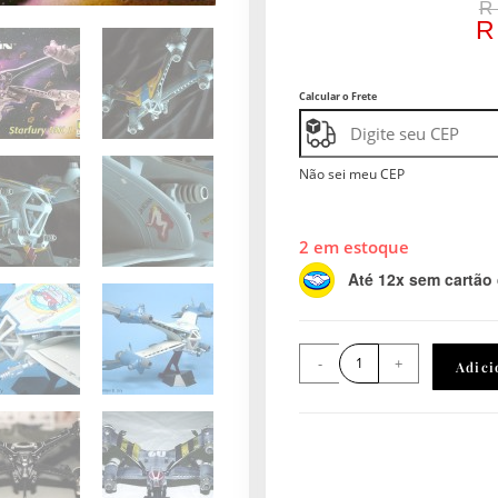
R
Calcular o Frete
Não sei meu CEP
2 em estoque
Até 12x sem cartão
-
+
Adici