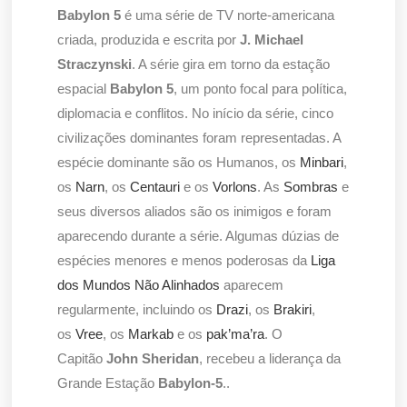
Babylon 5
é uma série de TV norte-americana
criada, produzida e escrita por
J. Michael
Straczynski
. A série gira em torno da estação
espacial
Babylon 5
, um ponto focal para política,
diplomacia e conflitos. No início da série, cinco
civilizações dominantes foram representadas. A
espécie dominante são os Humanos, os
Minbari
,
os
Narn
, os
Centauri
e os
Vorlons
. As
Sombras
e
seus diversos aliados são os inimigos e foram
aparecendo durante a série. Algumas dúzias de
espécies menores e menos poderosas da
Liga
dos Mundos Não Alinhados
aparecem
regularmente, incluindo os
Drazi
, os
Brakiri
,
os
Vree
, os
Markab
e os
pak’ma’ra
. O
Capitão
John Sheridan
, recebeu a liderança da
Grande Estação
Babylon-5
..