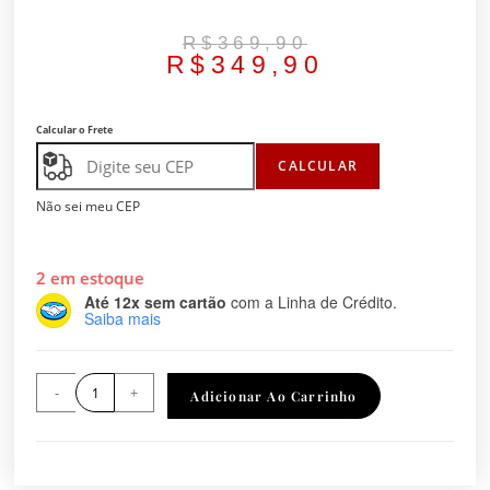
R$
369,90
R$
349,90
Calcular o Frete
CALCULAR
Não sei meu CEP
2 em estoque
Até 12x sem cartão
com a Linha de Crédito.
Saiba mais
-
+
Adicionar Ao Carrinho