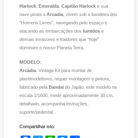
Harlock
,
Emeralda
.
Capitão Harlock
e sua
nave pirata a
Arcadia
, vivem sob a bandeira dos
“Homens Livres”, navegando pelo espaço e
atacando as embarcações dos
Iumidos
e
demais invasores e traidores que “hoje”
dominam o nosso Planeta Terra.
MODELO:
Arcadia.
Vintage Kit para montar de
plastimodelismo, requer montagem e pintura,
fabricado pela
Bandai
do Japão, este modelo na
escala 1/1600, mede aproximadamente 30 cm,
detalhado, acompanha instruções,
suporte/pedestal.
Compartilhar isto: