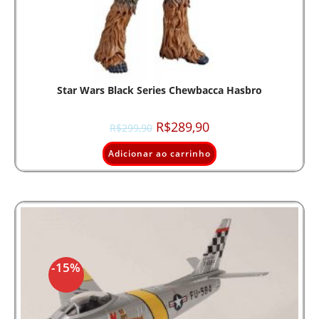
Star Wars Black Series Chewbacca Hasbro
R$
289,90
R$
299,90
Adicionar ao carrinho
-15%