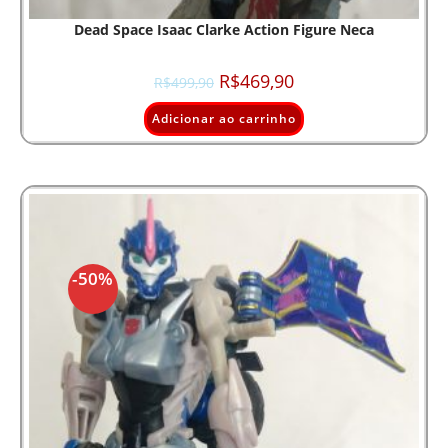
Dead Space Isaac Clarke Action Figure Neca
R$
469,90
R$
499,90
Adicionar ao carrinho
-50%