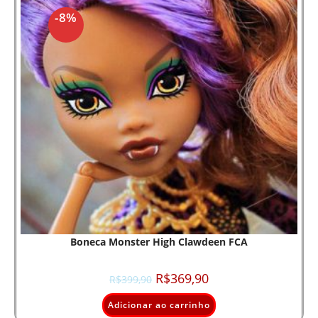
-8%
Boneca Monster High Clawdeen FCA
R$
369,90
R$
399,90
Adicionar ao carrinho