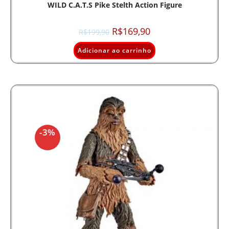
WILD C.A.T.s Pike Stelth Action Figure
R$
169,90
R$
199,90
Adicionar ao carrinho
-3%